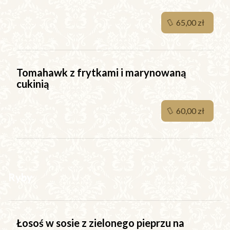
65,00 zł
Tomahawk z frytkami i marynowaną
cukinią
60,00 zł
Ryby
Łosoś w sosie z zielonego pieprzu na