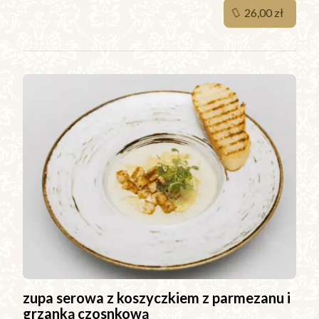
26,00 zł
zupa serowa z koszyczkiem z parmezanu i
grzanką czosnkową