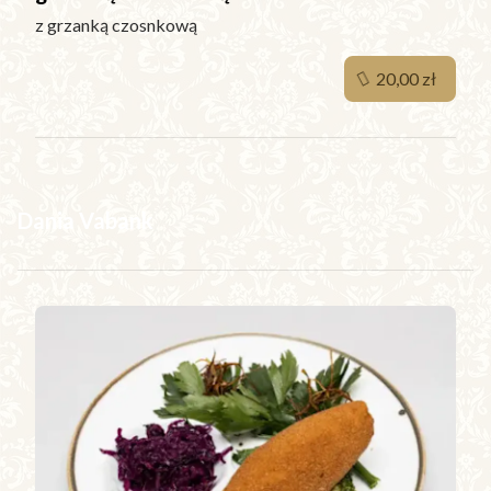
z grzanką czosnkową
20,00 zł
Dania Vabank