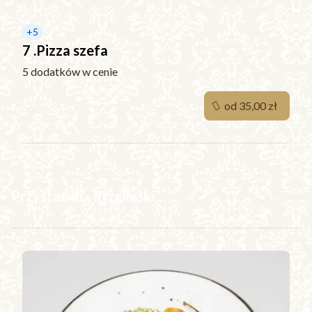
+
5
7 .Pizza szefa
5 dodatków w cenie
od 35,00 zł
Przystawki - Przekąski