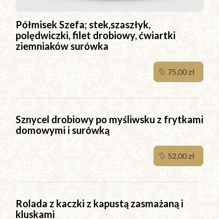
Półmisek Szefa; stek,szaszłyk,
polędwiczki, filet drobiowy, ćwiartki
ziemniaków surówka
75,00 zł
Sznycel drobiowy po myśliwsku z frytkami
domowymi i surówką
52,00 zł
Rolada z kaczki z kapustą zasmażaną i
kluskami