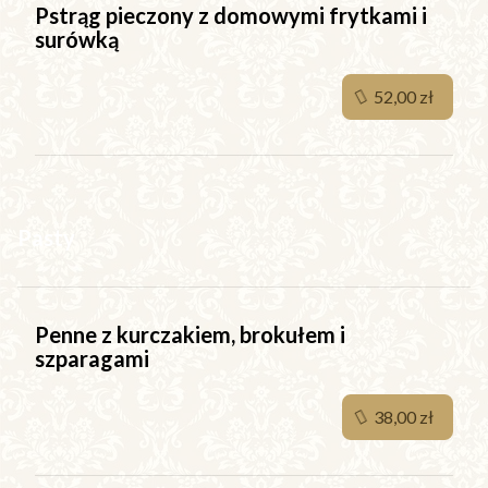
Pstrąg pieczony z domowymi frytkami i
surówką
52,00 zł
Pasty
Penne z kurczakiem, brokułem i
szparagami
38,00 zł