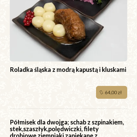
Roladka śląska z modrą kapustą i kluskami
64,00 zł
Półmisek dla dwojga; schab z szpinakiem,
stek,szaszłyk,polędwiczki, filety
drobiowe,ziemniaki zapiekane z